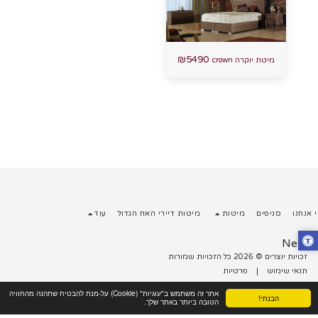
₪
5490
מיטת יוקרה crown
 אנחנו
סניפים
מיטות
מיטות דיירי האח הגדול
עוד
Nest
זכויות יוצרים © 2026 כל הזכויות שמורות
תנאי שימוש
|
פרטיות
עוצב על ידי
Site123
אתר זה משתמש ב"עוגיות" (Cookie) על-מנת להבטיח שתהנה מהחוויה
הבנתי!
הטובה ביותר באתר שלך.