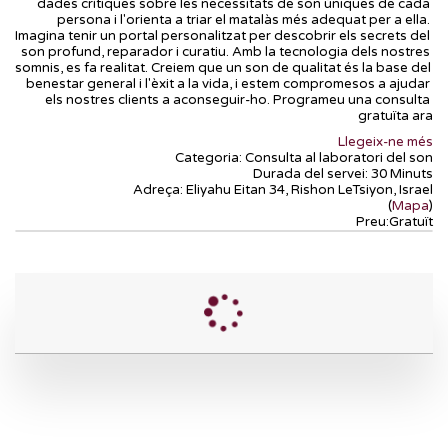
dades crítiques sobre les necessitats de son úniques de cada 
persona i l'orienta a triar el matalàs més adequat per a ella. 
Imagina tenir un portal personalitzat per descobrir els secrets del 
son profund, reparador i curatiu. Amb la tecnologia dels nostres 
somnis, es fa realitat. Creiem que un son de qualitat és la base del 
benestar general i l'èxit a la vida, i estem compromesos a ajudar 
els nostres clients a aconseguir-ho. Programeu una consulta 
gratuïta ara
Llegeix-ne més
Categoria:
Consulta al laboratori del son
Durada del servei:
30 Minuts
Adreça:
Eliyahu Eitan 34, Rishon LeTsiyon, Israel
(
Mapa
)
Preu:
Gratuït